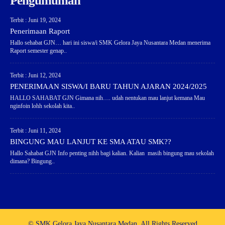
Pengumuman
Terbit : Juni 19, 2024
Penerimaan Raport
Hallo sehabat GJN… hari ini siswa/i SMK Gelora Jaya Nusantara Medan menerima
Raport semester genap..
Terbit : Juni 12, 2024
PENERIMAAN SISWA/I BARU TAHUN AJARAN 2024/2025
HALLO SAHABAT GJN Gimana nih…. udah nentukan mau lanjut kemana Mau
nginfoin lohh sekolah kita..
Terbit : Juni 11, 2024
BINGUNG MAU LANJUT KE SMA ATAU SMK??
Hallo Sahabat GJN Info penting nihh bagi kalian. Kalian masih bingung mau sekolah
dimana? Bingung..
© SMK Gelora Jaya Nusantara Medan. All Rights Reserved