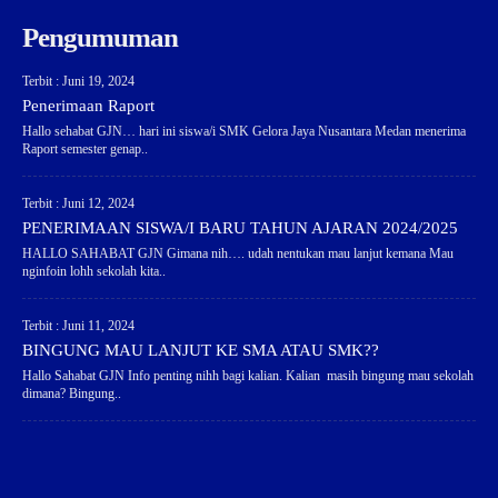
Pengumuman
Terbit : Juni 19, 2024
Penerimaan Raport
Hallo sehabat GJN… hari ini siswa/i SMK Gelora Jaya Nusantara Medan menerima
Raport semester genap..
Terbit : Juni 12, 2024
PENERIMAAN SISWA/I BARU TAHUN AJARAN 2024/2025
HALLO SAHABAT GJN Gimana nih…. udah nentukan mau lanjut kemana Mau
nginfoin lohh sekolah kita..
Terbit : Juni 11, 2024
BINGUNG MAU LANJUT KE SMA ATAU SMK??
Hallo Sahabat GJN Info penting nihh bagi kalian. Kalian masih bingung mau sekolah
dimana? Bingung..