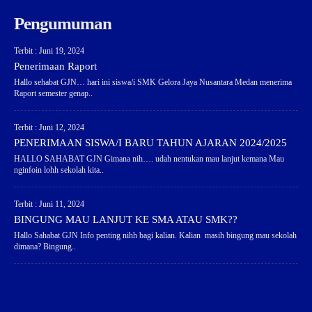
Pengumuman
Terbit : Juni 19, 2024
Penerimaan Raport
Hallo sehabat GJN… hari ini siswa/i SMK Gelora Jaya Nusantara Medan menerima
Raport semester genap..
Terbit : Juni 12, 2024
PENERIMAAN SISWA/I BARU TAHUN AJARAN 2024/2025
HALLO SAHABAT GJN Gimana nih…. udah nentukan mau lanjut kemana Mau
nginfoin lohh sekolah kita..
Terbit : Juni 11, 2024
BINGUNG MAU LANJUT KE SMA ATAU SMK??
Hallo Sahabat GJN Info penting nihh bagi kalian. Kalian masih bingung mau sekolah
dimana? Bingung..