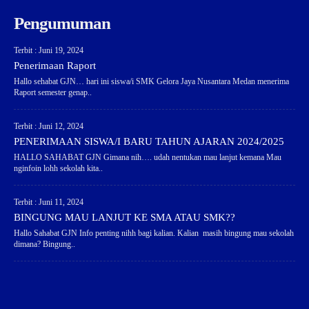
Pengumuman
Terbit : Juni 19, 2024
Penerimaan Raport
Hallo sehabat GJN… hari ini siswa/i SMK Gelora Jaya Nusantara Medan menerima
Raport semester genap..
Terbit : Juni 12, 2024
PENERIMAAN SISWA/I BARU TAHUN AJARAN 2024/2025
HALLO SAHABAT GJN Gimana nih…. udah nentukan mau lanjut kemana Mau
nginfoin lohh sekolah kita..
Terbit : Juni 11, 2024
BINGUNG MAU LANJUT KE SMA ATAU SMK??
Hallo Sahabat GJN Info penting nihh bagi kalian. Kalian masih bingung mau sekolah
dimana? Bingung..