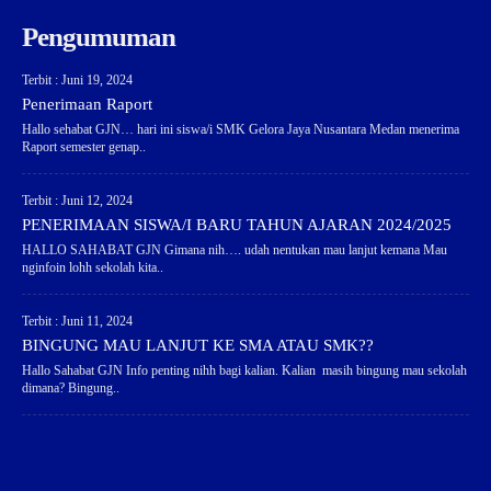
Pengumuman
Terbit : Juni 19, 2024
Penerimaan Raport
Hallo sehabat GJN… hari ini siswa/i SMK Gelora Jaya Nusantara Medan menerima
Raport semester genap..
Terbit : Juni 12, 2024
PENERIMAAN SISWA/I BARU TAHUN AJARAN 2024/2025
HALLO SAHABAT GJN Gimana nih…. udah nentukan mau lanjut kemana Mau
nginfoin lohh sekolah kita..
Terbit : Juni 11, 2024
BINGUNG MAU LANJUT KE SMA ATAU SMK??
Hallo Sahabat GJN Info penting nihh bagi kalian. Kalian masih bingung mau sekolah
dimana? Bingung..