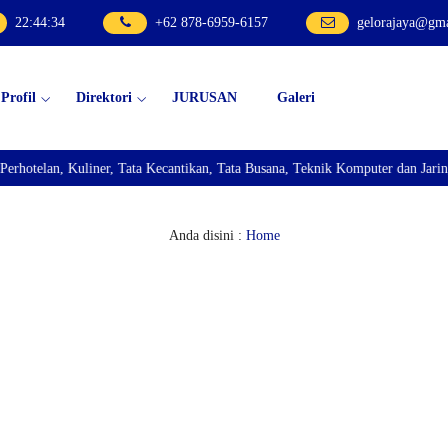
22
:
44
:
35
+62 878-6959-6157
gelorajaya@gm
Profil
Direktori
JURUSAN
Galeri
lan, Kuliner, Tata Kecantikan, Tata Busana, Teknik Komputer dan Jaringan, 
Anda disini :
Home