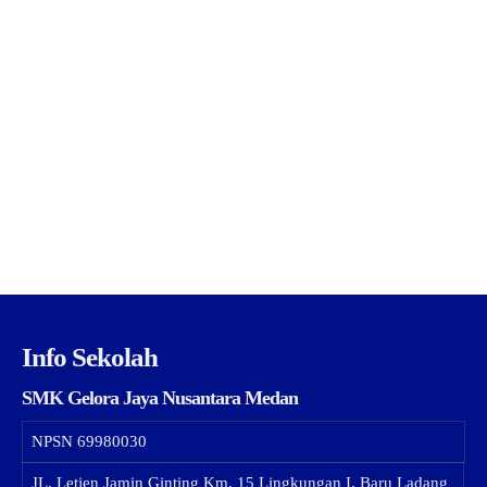
Info Sekolah
SMK Gelora Jaya Nusantara Medan
NPSN
69980030
JL. Letjen Jamin Ginting Km. 15 Lingkungan I, Baru Ladang