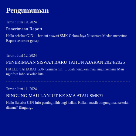
Pengumuman
Terbit : Juni 19, 2024
Penerimaan Raport
Hallo sehabat GJN… hari ini siswa/i SMK Gelora Jaya Nusantara Medan menerima
Raport semester genap..
Terbit : Juni 12, 2024
PENERIMAAN SISWA/I BARU TAHUN AJARAN 2024/2025
HALLO SAHABAT GJN Gimana nih…. udah nentukan mau lanjut kemana Mau
nginfoin lohh sekolah kita..
Terbit : Juni 11, 2024
BINGUNG MAU LANJUT KE SMA ATAU SMK??
Hallo Sahabat GJN Info penting nihh bagi kalian. Kalian masih bingung mau sekolah
dimana? Bingung..