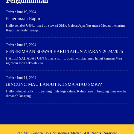
Pengumuman
Terbit : Juni 19, 2024
Penerimaan Raport
Hallo sehabat GJN… hari ini siswa/i SMK Gelora Jaya Nusantara Medan menerima
Raport semester genap..
Terbit : Juni 12, 2024
PENERIMAAN SISWA/I BARU TAHUN AJARAN 2024/2025
HALLO SAHABAT GJN Gimana nih…. udah nentukan mau lanjut kemana Mau
nginfoin lohh sekolah kita..
Terbit : Juni 11, 2024
BINGUNG MAU LANJUT KE SMA ATAU SMK??
Hallo Sahabat GJN Info penting nihh bagi kalian. Kalian masih bingung mau sekolah
dimana? Bingung..
© SMK Gelora Jaya Nusantara Medan. All Rights Reserved