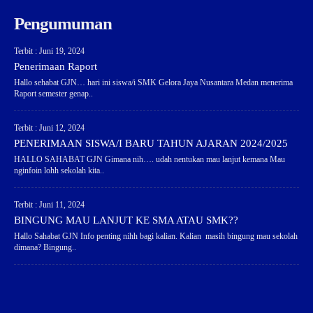
Pengumuman
Terbit : Juni 19, 2024
Penerimaan Raport
Hallo sehabat GJN… hari ini siswa/i SMK Gelora Jaya Nusantara Medan menerima
Raport semester genap..
Terbit : Juni 12, 2024
PENERIMAAN SISWA/I BARU TAHUN AJARAN 2024/2025
HALLO SAHABAT GJN Gimana nih…. udah nentukan mau lanjut kemana Mau
nginfoin lohh sekolah kita..
Terbit : Juni 11, 2024
BINGUNG MAU LANJUT KE SMA ATAU SMK??
Hallo Sahabat GJN Info penting nihh bagi kalian. Kalian masih bingung mau sekolah
dimana? Bingung..