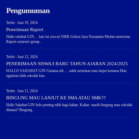
Pengumuman
Terbit : Juni 19, 2024
Penerimaan Raport
Hallo sehabat GJN… hari ini siswa/i SMK Gelora Jaya Nusantara Medan menerima
Raport semester genap..
Terbit : Juni 12, 2024
PENERIMAAN SISWA/I BARU TAHUN AJARAN 2024/2025
HALLO SAHABAT GJN Gimana nih…. udah nentukan mau lanjut kemana Mau
nginfoin lohh sekolah kita..
Terbit : Juni 11, 2024
BINGUNG MAU LANJUT KE SMA ATAU SMK??
Hallo Sahabat GJN Info penting nihh bagi kalian. Kalian masih bingung mau sekolah
dimana? Bingung..