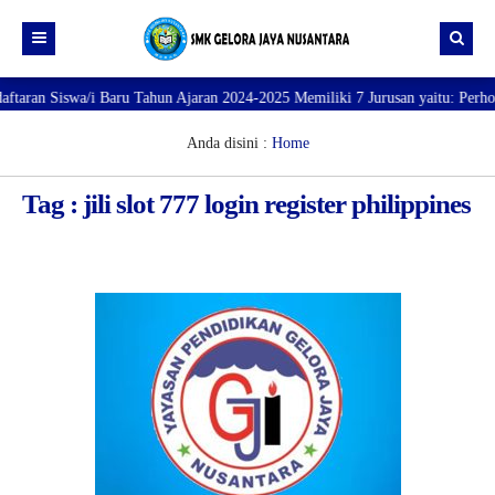
n Siswa/i Baru Tahun Ajaran 2024-2025 Memiliki 7 Jurusan yaitu: Perhotelan
Beranda
Profil
Anda disini :
Home
Direktori
PROFILE SEKOLAH
Tag : jili slot 777 login register philippines
JURUSAN
VISI dan MISI
DATA SISWA
Galeri
TUJUAN
DATA GURU
SARANA PRASARANA