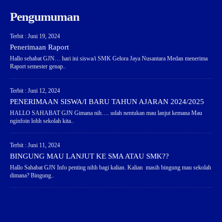
Pengumuman
Terbit : Juni 19, 2024
Penerimaan Raport
Hallo sehabat GJN… hari ini siswa/i SMK Gelora Jaya Nusantara Medan menerima
Raport semester genap..
Terbit : Juni 12, 2024
PENERIMAAN SISWA/I BARU TAHUN AJARAN 2024/2025
HALLO SAHABAT GJN Gimana nih…. udah nentukan mau lanjut kemana Mau
nginfoin lohh sekolah kita..
Terbit : Juni 11, 2024
BINGUNG MAU LANJUT KE SMA ATAU SMK??
Hallo Sahabat GJN Info penting nihh bagi kalian. Kalian masih bingung mau sekolah
dimana? Bingung..