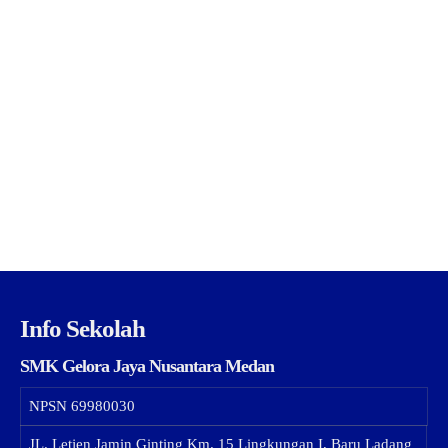
Info Sekolah
SMK Gelora Jaya Nusantara Medan
NPSN
69980030
JL. Letjen Jamin Ginting Km. 15 Lingkungan I, Baru Ladang