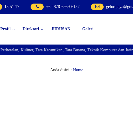
13
:
51
:
18
+62 878-6959-6157
gelorajaya@gm
Profil
Direktori
JURUSAN
Galeri
lan, Kuliner, Tata Kecantikan, Tata Busana, Teknik Komputer dan Jaringan, 
Anda disini :
Home