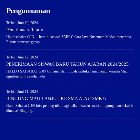
Pengumuman
Terbit : Juni 19, 2024
Penerimaan Raport
Hallo sehabat GJN… hari ini siswa/i SMK Gelora Jaya Nusantara Medan menerima
Raport semester genap..
Terbit : Juni 12, 2024
PENERIMAAN SISWA/I BARU TAHUN AJARAN 2024/2025
HALLO SAHABAT GJN Gimana nih…. udah nentukan mau lanjut kemana Mau
nginfoin lohh sekolah kita..
Terbit : Juni 11, 2024
BINGUNG MAU LANJUT KE SMA ATAU SMK??
Hallo Sahabat GJN Info penting nihh bagi kalian. Kalian masih bingung mau sekolah
dimana? Bingung..