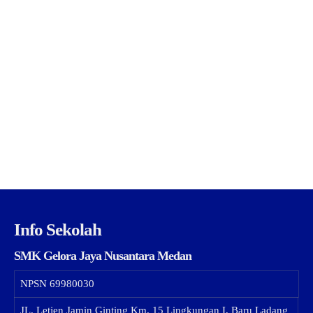
Info Sekolah
SMK Gelora Jaya Nusantara Medan
NPSN
69980030
JL. Letjen Jamin Ginting Km. 15 Lingkungan I, Baru Ladang