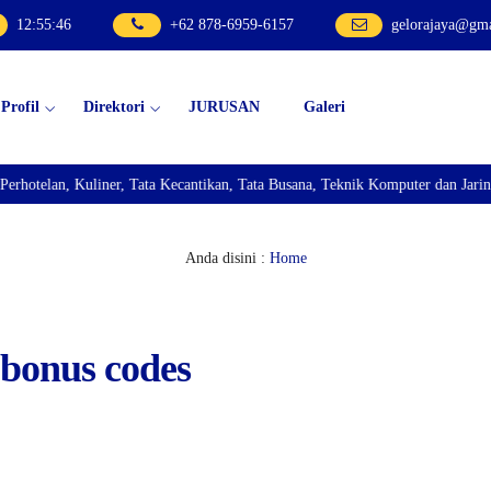
12
:
55
:
47
+62 878-6959-6157
gelorajaya@gm
Profil
Direktori
JURUSAN
Galeri
lan, Kuliner, Tata Kecantikan, Tata Busana, Teknik Komputer dan Jaringan, 
Anda disini :
Home
t bonus codes