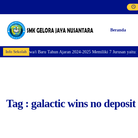
Beranda
Info Sekolah
aran Siswa/i Baru Tahun Ajaran 2024-2025 Memiliki 7 Jurusan yaitu: Perhote
Tag : galactic wins no deposi