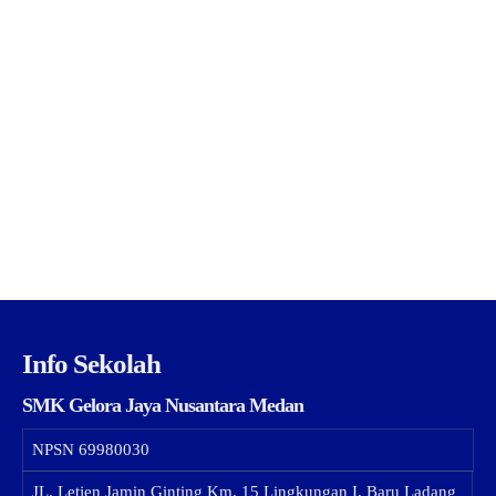
Info Sekolah
SMK Gelora Jaya Nusantara Medan
NPSN
69980030
JL. Letjen Jamin Ginting Km. 15 Lingkungan I, Baru Ladang