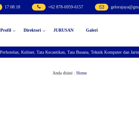
17
:
08
:
19
+62 878-6959-6157
gelorajaya@gm
Profil
Direktori
JURUSAN
Galeri
lan, Kuliner, Tata Kecantikan, Tata Busana, Teknik Komputer dan Jaringan, 
Anda disini :
Home