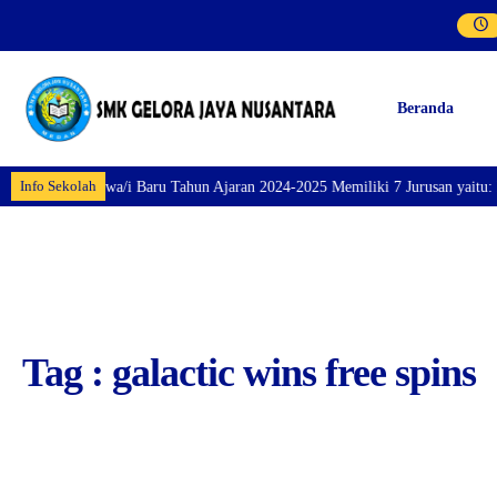
Beranda
Info Sekolah
aran Siswa/i Baru Tahun Ajaran 2024-2025 Memiliki 7 Jurusan yaitu: Perhote
Tag : galactic wins free spins