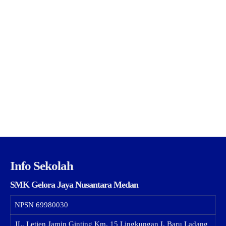
Info Sekolah
SMK Gelora Jaya Nusantara Medan
NPSN
69980030
JL. Letjen Jamin Ginting Km. 15 Lingkungan I, Baru Ladang