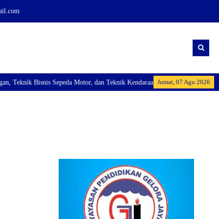
ail.com
Jumat, 07 Agu 2026
eknik Bisnis Sepeda Motor, dan Teknik Kendaraan Ringan Dan membuka Kelas I