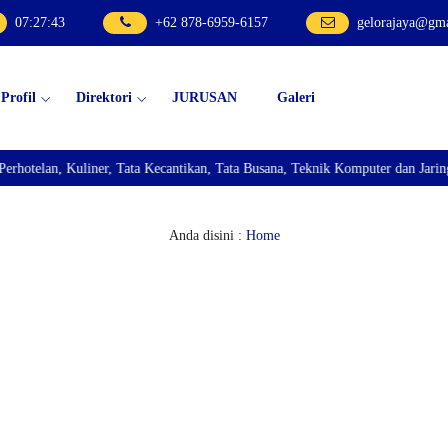
07
:
27
:
44
+62 878-6959-6157
gelorajaya@gm
Profil
Direktori
JURUSAN
Galeri
lan, Kuliner, Tata Kecantikan, Tata Busana, Teknik Komputer dan Jaringan, T
Anda disini :
Home