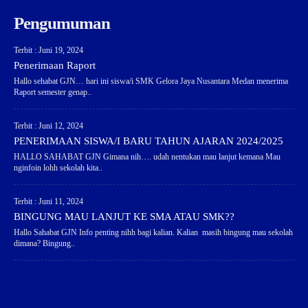
Pengumuman
Terbit : Juni 19, 2024
Penerimaan Raport
Hallo sehabat GJN… hari ini siswa/i SMK Gelora Jaya Nusantara Medan menerima
Raport semester genap..
Terbit : Juni 12, 2024
PENERIMAAN SISWA/I BARU TAHUN AJARAN 2024/2025
HALLO SAHABAT GJN Gimana nih…. udah nentukan mau lanjut kemana Mau
nginfoin lohh sekolah kita..
Terbit : Juni 11, 2024
BINGUNG MAU LANJUT KE SMA ATAU SMK??
Hallo Sahabat GJN Info penting nihh bagi kalian. Kalian masih bingung mau sekolah
dimana? Bingung..