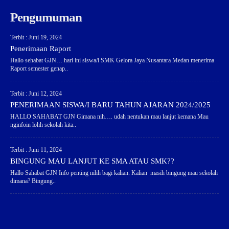
Pengumuman
Terbit : Juni 19, 2024
Penerimaan Raport
Hallo sehabat GJN… hari ini siswa/i SMK Gelora Jaya Nusantara Medan menerima
Raport semester genap..
Terbit : Juni 12, 2024
PENERIMAAN SISWA/I BARU TAHUN AJARAN 2024/2025
HALLO SAHABAT GJN Gimana nih…. udah nentukan mau lanjut kemana Mau
nginfoin lohh sekolah kita..
Terbit : Juni 11, 2024
BINGUNG MAU LANJUT KE SMA ATAU SMK??
Hallo Sahabat GJN Info penting nihh bagi kalian. Kalian masih bingung mau sekolah
dimana? Bingung..