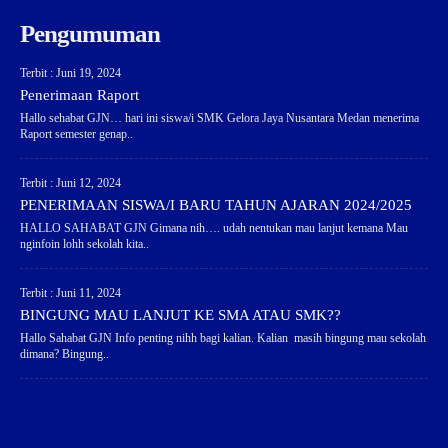
Pengumuman
Terbit : Juni 19, 2024
Penerimaan Raport
Hallo sehabat GJN… hari ini siswa/i SMK Gelora Jaya Nusantara Medan menerima
Raport semester genap..
Terbit : Juni 12, 2024
PENERIMAAN SISWA/I BARU TAHUN AJARAN 2024/2025
HALLO SAHABAT GJN Gimana nih…. udah nentukan mau lanjut kemana Mau
nginfoin lohh sekolah kita..
Terbit : Juni 11, 2024
BINGUNG MAU LANJUT KE SMA ATAU SMK??
Hallo Sahabat GJN Info penting nihh bagi kalian. Kalian masih bingung mau sekolah
dimana? Bingung..