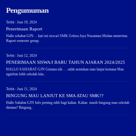
Pengumuman
Terbit : Juni 19, 2024
Penerimaan Raport
Hallo sehabat GJN… hari ini siswa/i SMK Gelora Jaya Nusantara Medan menerima
Raport semester genap..
Terbit : Juni 12, 2024
PENERIMAAN SISWA/I BARU TAHUN AJARAN 2024/2025
HALLO SAHABAT GJN Gimana nih…. udah nentukan mau lanjut kemana Mau
nginfoin lohh sekolah kita..
Terbit : Juni 11, 2024
BINGUNG MAU LANJUT KE SMA ATAU SMK??
Hallo Sahabat GJN Info penting nihh bagi kalian. Kalian masih bingung mau sekolah
dimana? Bingung..