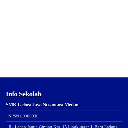
Info Sekolah
SMK Gelora Jaya Nusantara Medan
NPSN
69980030
JL. Letjen Jamin Ginting Km. 15 Lingkungan I, Baru Ladang