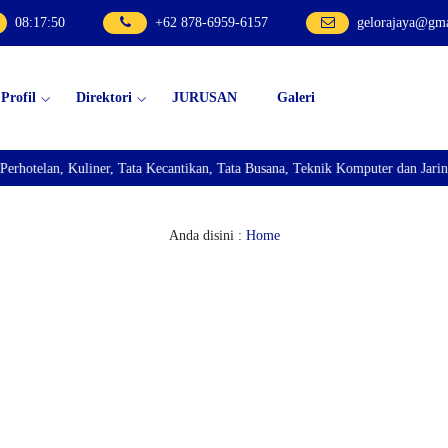
08
:
17
:
51
+62 878-6959-6157
gelorajaya@gm
Profil
Direktori
JURUSAN
Galeri
lan, Kuliner, Tata Kecantikan, Tata Busana, Teknik Komputer dan Jaringan, 
Anda disini :
Home