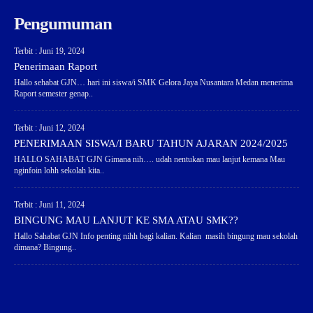
Pengumuman
Terbit : Juni 19, 2024
Penerimaan Raport
Hallo sehabat GJN… hari ini siswa/i SMK Gelora Jaya Nusantara Medan menerima
Raport semester genap..
Terbit : Juni 12, 2024
PENERIMAAN SISWA/I BARU TAHUN AJARAN 2024/2025
HALLO SAHABAT GJN Gimana nih…. udah nentukan mau lanjut kemana Mau
nginfoin lohh sekolah kita..
Terbit : Juni 11, 2024
BINGUNG MAU LANJUT KE SMA ATAU SMK??
Hallo Sahabat GJN Info penting nihh bagi kalian. Kalian masih bingung mau sekolah
dimana? Bingung..