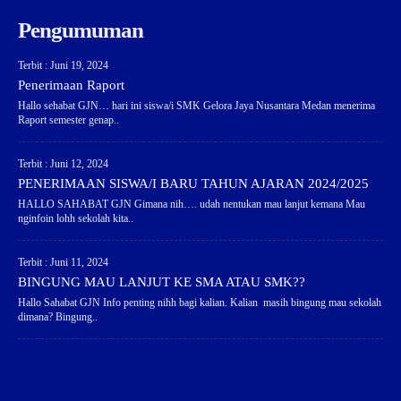
Pengumuman
Terbit : Juni 19, 2024
Penerimaan Raport
Hallo sehabat GJN… hari ini siswa/i SMK Gelora Jaya Nusantara Medan menerima
Raport semester genap..
Terbit : Juni 12, 2024
PENERIMAAN SISWA/I BARU TAHUN AJARAN 2024/2025
HALLO SAHABAT GJN Gimana nih…. udah nentukan mau lanjut kemana Mau
nginfoin lohh sekolah kita..
Terbit : Juni 11, 2024
BINGUNG MAU LANJUT KE SMA ATAU SMK??
Hallo Sahabat GJN Info penting nihh bagi kalian. Kalian masih bingung mau sekolah
dimana? Bingung..