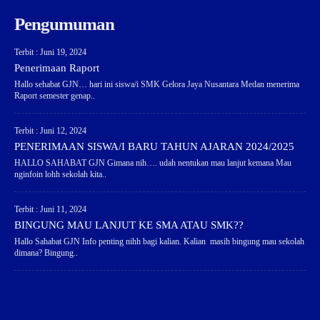
Pengumuman
Terbit : Juni 19, 2024
Penerimaan Raport
Hallo sehabat GJN… hari ini siswa/i SMK Gelora Jaya Nusantara Medan menerima
Raport semester genap..
Terbit : Juni 12, 2024
PENERIMAAN SISWA/I BARU TAHUN AJARAN 2024/2025
HALLO SAHABAT GJN Gimana nih…. udah nentukan mau lanjut kemana Mau
nginfoin lohh sekolah kita..
Terbit : Juni 11, 2024
BINGUNG MAU LANJUT KE SMA ATAU SMK??
Hallo Sahabat GJN Info penting nihh bagi kalian. Kalian masih bingung mau sekolah
dimana? Bingung..