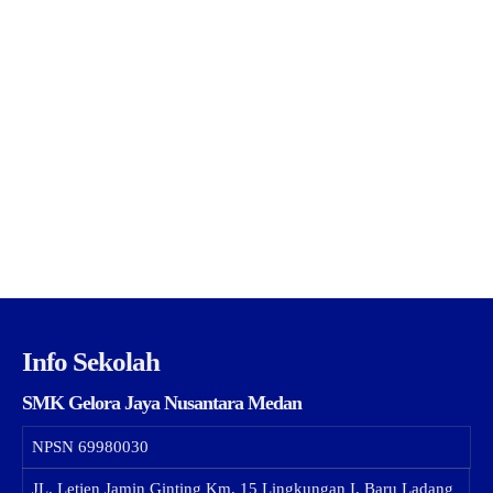
Info Sekolah
SMK Gelora Jaya Nusantara Medan
NPSN
69980030
JL. Letjen Jamin Ginting Km. 15 Lingkungan I, Baru Ladang