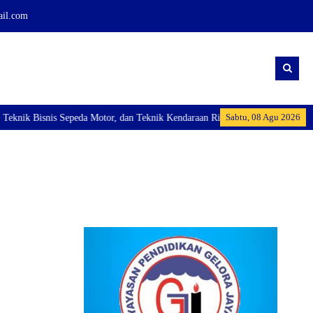
ail.com
Sabtu, 08 Agu 2026
ik Bisnis Sepeda Motor, dan Teknik Kendaraan Ringan Dan membuka Kelas Indu