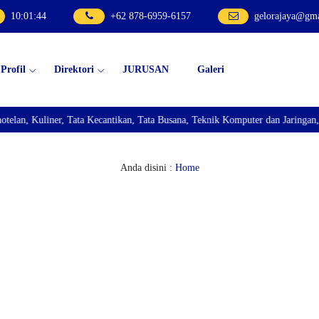
10
:
01
:
45
+62 878-6959-6157
gelorajaya@gm
Profil
Direktori
JURUSAN
Galeri
 Kuliner, Tata Kecantikan, Tata Busana, Teknik Komputer dan Jaringan, Tekn
Anda disini :
Home