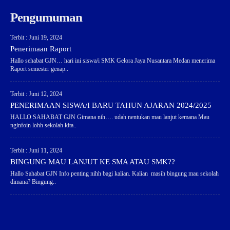
Pengumuman
Terbit : Juni 19, 2024
Penerimaan Raport
Hallo sehabat GJN… hari ini siswa/i SMK Gelora Jaya Nusantara Medan menerima
Raport semester genap..
Terbit : Juni 12, 2024
PENERIMAAN SISWA/I BARU TAHUN AJARAN 2024/2025
HALLO SAHABAT GJN Gimana nih…. udah nentukan mau lanjut kemana Mau
nginfoin lohh sekolah kita..
Terbit : Juni 11, 2024
BINGUNG MAU LANJUT KE SMA ATAU SMK??
Hallo Sahabat GJN Info penting nihh bagi kalian. Kalian masih bingung mau sekolah
dimana? Bingung..