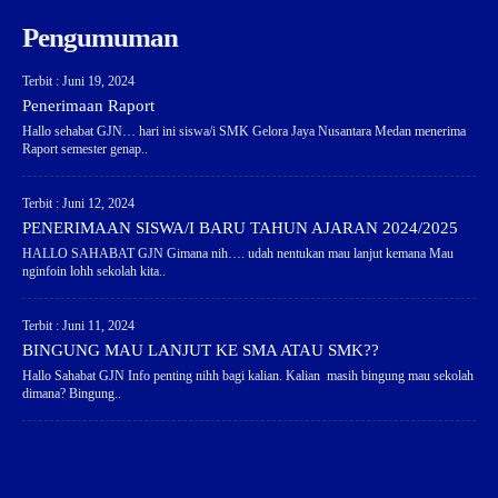
Pengumuman
Terbit : Juni 19, 2024
Penerimaan Raport
Hallo sehabat GJN… hari ini siswa/i SMK Gelora Jaya Nusantara Medan menerima
Raport semester genap..
Terbit : Juni 12, 2024
PENERIMAAN SISWA/I BARU TAHUN AJARAN 2024/2025
HALLO SAHABAT GJN Gimana nih…. udah nentukan mau lanjut kemana Mau
nginfoin lohh sekolah kita..
Terbit : Juni 11, 2024
BINGUNG MAU LANJUT KE SMA ATAU SMK??
Hallo Sahabat GJN Info penting nihh bagi kalian. Kalian masih bingung mau sekolah
dimana? Bingung..