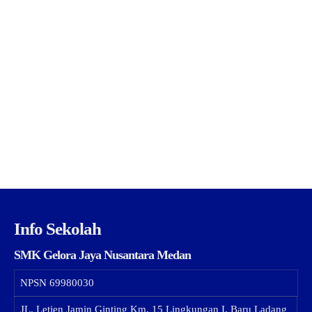
Info Sekolah
SMK Gelora Jaya Nusantara Medan
NPSN
69980030
JL. Letjen Jamin Ginting Km. 15 Lingkungan I, Baru Ladang