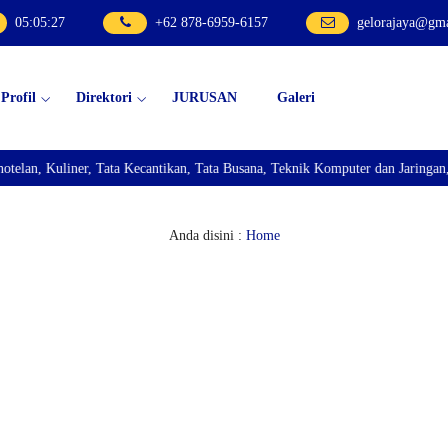
05
:
05
:
28
+62 878-6959-6157
gelorajaya@gm
Profil
Direktori
JURUSAN
Galeri
 Kuliner, Tata Kecantikan, Tata Busana, Teknik Komputer dan Jaringan, Tekn
Anda disini :
Home