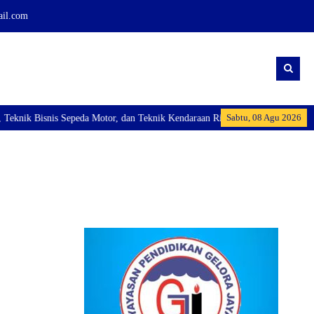
ail.com
Sabtu, 08 Agu 2026
ik Bisnis Sepeda Motor, dan Teknik Kendaraan Ringan Dan membuka Kelas Indu