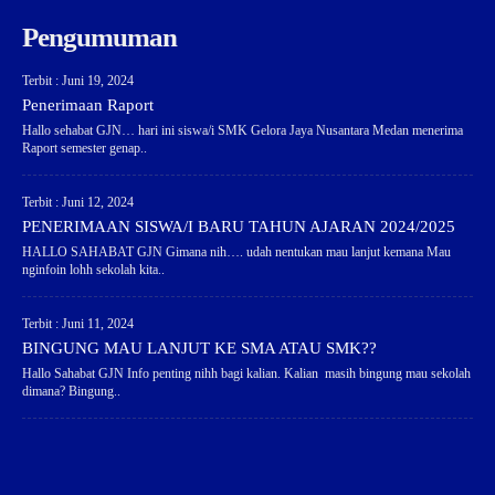
Pengumuman
Terbit : Juni 19, 2024
Penerimaan Raport
Hallo sehabat GJN… hari ini siswa/i SMK Gelora Jaya Nusantara Medan menerima
Raport semester genap..
Terbit : Juni 12, 2024
PENERIMAAN SISWA/I BARU TAHUN AJARAN 2024/2025
HALLO SAHABAT GJN Gimana nih…. udah nentukan mau lanjut kemana Mau
nginfoin lohh sekolah kita..
Terbit : Juni 11, 2024
BINGUNG MAU LANJUT KE SMA ATAU SMK??
Hallo Sahabat GJN Info penting nihh bagi kalian. Kalian masih bingung mau sekolah
dimana? Bingung..