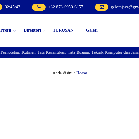
02
:
45
:
44
+62 878-6959-6157
gelorajaya@gm
Profil
Direktori
JURUSAN
Galeri
lan, Kuliner, Tata Kecantikan, Tata Busana, Teknik Komputer dan Jaringan, 
Anda disini :
Home