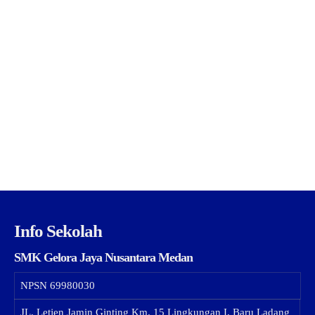
Info Sekolah
SMK Gelora Jaya Nusantara Medan
NPSN
69980030
JL. Letjen Jamin Ginting Km. 15 Lingkungan I, Baru Ladang