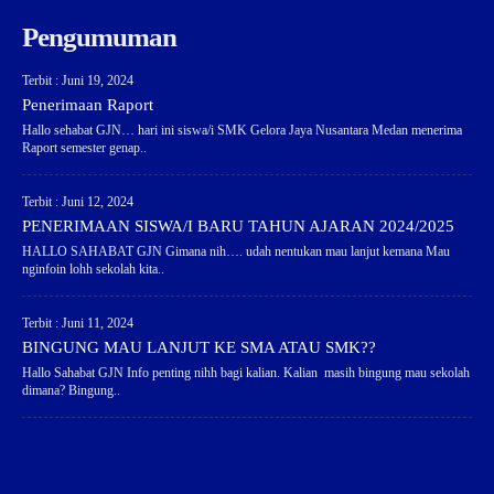
Pengumuman
Terbit : Juni 19, 2024
Penerimaan Raport
Hallo sehabat GJN… hari ini siswa/i SMK Gelora Jaya Nusantara Medan menerima
Raport semester genap..
Terbit : Juni 12, 2024
PENERIMAAN SISWA/I BARU TAHUN AJARAN 2024/2025
HALLO SAHABAT GJN Gimana nih…. udah nentukan mau lanjut kemana Mau
nginfoin lohh sekolah kita..
Terbit : Juni 11, 2024
BINGUNG MAU LANJUT KE SMA ATAU SMK??
Hallo Sahabat GJN Info penting nihh bagi kalian. Kalian masih bingung mau sekolah
dimana? Bingung..