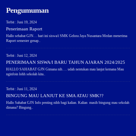
Pengumuman
Terbit : Juni 19, 2024
Penerimaan Raport
Hallo sehabat GJN… hari ini siswa/i SMK Gelora Jaya Nusantara Medan menerima
Raport semester genap..
Terbit : Juni 12, 2024
PENERIMAAN SISWA/I BARU TAHUN AJARAN 2024/2025
HALLO SAHABAT GJN Gimana nih…. udah nentukan mau lanjut kemana Mau
nginfoin lohh sekolah kita..
Terbit : Juni 11, 2024
BINGUNG MAU LANJUT KE SMA ATAU SMK??
Hallo Sahabat GJN Info penting nihh bagi kalian. Kalian masih bingung mau sekolah
dimana? Bingung..