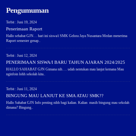
Pengumuman
Terbit : Juni 19, 2024
Penerimaan Raport
Hallo sehabat GJN… hari ini siswa/i SMK Gelora Jaya Nusantara Medan menerima
Raport semester genap..
Terbit : Juni 12, 2024
PENERIMAAN SISWA/I BARU TAHUN AJARAN 2024/2025
HALLO SAHABAT GJN Gimana nih…. udah nentukan mau lanjut kemana Mau
nginfoin lohh sekolah kita..
Terbit : Juni 11, 2024
BINGUNG MAU LANJUT KE SMA ATAU SMK??
Hallo Sahabat GJN Info penting nihh bagi kalian. Kalian masih bingung mau sekolah
dimana? Bingung..