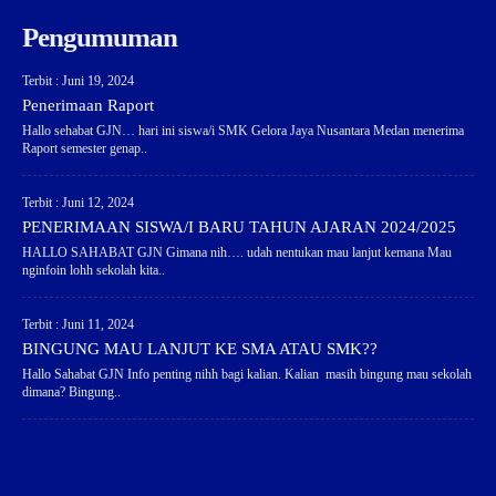
Pengumuman
Terbit : Juni 19, 2024
Penerimaan Raport
Hallo sehabat GJN… hari ini siswa/i SMK Gelora Jaya Nusantara Medan menerima
Raport semester genap..
Terbit : Juni 12, 2024
PENERIMAAN SISWA/I BARU TAHUN AJARAN 2024/2025
HALLO SAHABAT GJN Gimana nih…. udah nentukan mau lanjut kemana Mau
nginfoin lohh sekolah kita..
Terbit : Juni 11, 2024
BINGUNG MAU LANJUT KE SMA ATAU SMK??
Hallo Sahabat GJN Info penting nihh bagi kalian. Kalian masih bingung mau sekolah
dimana? Bingung..