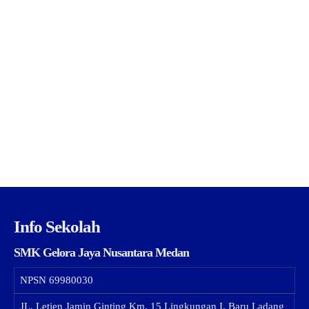
Info Sekolah
SMK Gelora Jaya Nusantara Medan
NPSN
69980030
JL. Letjen Jamin Ginting Km. 15 Lingkungan I, Baru Ladang