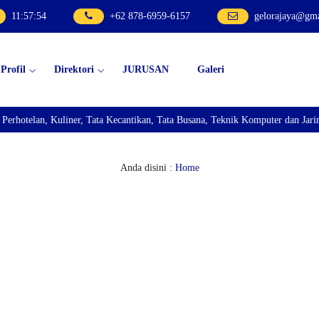
11
:
57
:
54
+62 878-6959-6157
gelorajaya@gm
Profil
Direktori
JURUSAN
Galeri
elan, Kuliner, Tata Kecantikan, Tata Busana, Teknik Komputer dan Jaringan,
Anda disini :
Home