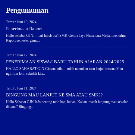
Pengumuman
Terbit : Juni 19, 2024
Penerimaan Raport
Hallo sehabat GJN… hari ini siswa/i SMK Gelora Jaya Nusantara Medan menerima
Raport semester genap..
Terbit : Juni 12, 2024
PENERIMAAN SISWA/I BARU TAHUN AJARAN 2024/2025
HALLO SAHABAT GJN Gimana nih…. udah nentukan mau lanjut kemana Mau
nginfoin lohh sekolah kita..
Terbit : Juni 11, 2024
BINGUNG MAU LANJUT KE SMA ATAU SMK??
Hallo Sahabat GJN Info penting nihh bagi kalian. Kalian masih bingung mau sekolah
dimana? Bingung..