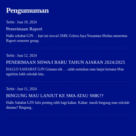
Pengumuman
Terbit : Juni 19, 2024
Penerimaan Raport
Hallo sehabat GJN… hari ini siswa/i SMK Gelora Jaya Nusantara Medan menerima
Raport semester genap..
Terbit : Juni 12, 2024
PENERIMAAN SISWA/I BARU TAHUN AJARAN 2024/2025
HALLO SAHABAT GJN Gimana nih…. udah nentukan mau lanjut kemana Mau
nginfoin lohh sekolah kita..
Terbit : Juni 11, 2024
BINGUNG MAU LANJUT KE SMA ATAU SMK??
Hallo Sahabat GJN Info penting nihh bagi kalian. Kalian masih bingung mau sekolah
dimana? Bingung..