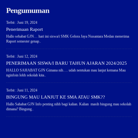
Pengumuman
Terbit : Juni 19, 2024
Penerimaan Raport
Hallo sehabat GJN… hari ini siswa/i SMK Gelora Jaya Nusantara Medan menerima
Raport semester genap..
Terbit : Juni 12, 2024
PENERIMAAN SISWA/I BARU TAHUN AJARAN 2024/2025
HALLO SAHABAT GJN Gimana nih…. udah nentukan mau lanjut kemana Mau
nginfoin lohh sekolah kita..
Terbit : Juni 11, 2024
BINGUNG MAU LANJUT KE SMA ATAU SMK??
Hallo Sahabat GJN Info penting nihh bagi kalian. Kalian masih bingung mau sekolah
dimana? Bingung..