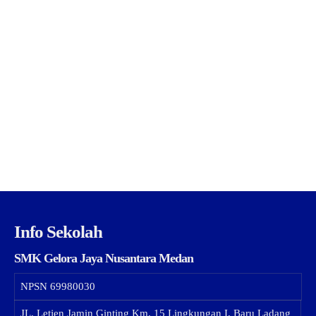
Info Sekolah
SMK Gelora Jaya Nusantara Medan
NPSN
69980030
JL. Letjen Jamin Ginting Km. 15 Lingkungan I, Baru Ladang