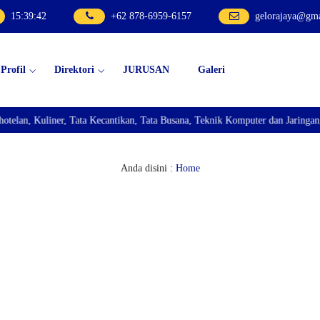
15
:
39
:
43
+62 878-6959-6157
gelorajaya@gm
Profil
Direktori
JURUSAN
Galeri
, Kuliner, Tata Kecantikan, Tata Busana, Teknik Komputer dan Jaringan, Tek
Anda disini :
Home