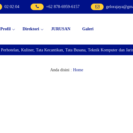
02
:
02
:
05
+62 878-6959-6157
gelorajaya@gm
Profil
Direktori
JURUSAN
Galeri
lan, Kuliner, Tata Kecantikan, Tata Busana, Teknik Komputer dan Jaringan, 
Anda disini :
Home