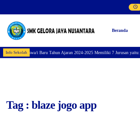
Beranda
Info Sekolah
aran Siswa/i Baru Tahun Ajaran 2024-2025 Memiliki 7 Jurusan yaitu: Perhote
Tag : blaze jogo app