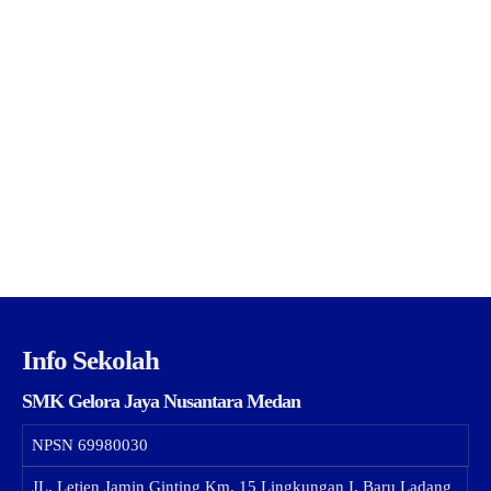
Info Sekolah
SMK Gelora Jaya Nusantara Medan
NPSN
69980030
JL. Letjen Jamin Ginting Km. 15 Lingkungan I, Baru Ladang