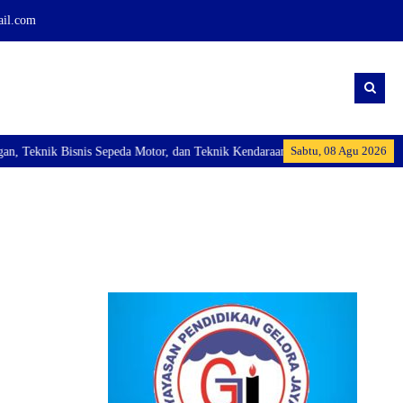
ail.com
Sabtu, 08 Agu 2026
eknik Bisnis Sepeda Motor, dan Teknik Kendaraan Ringan Dan membuka Kelas I