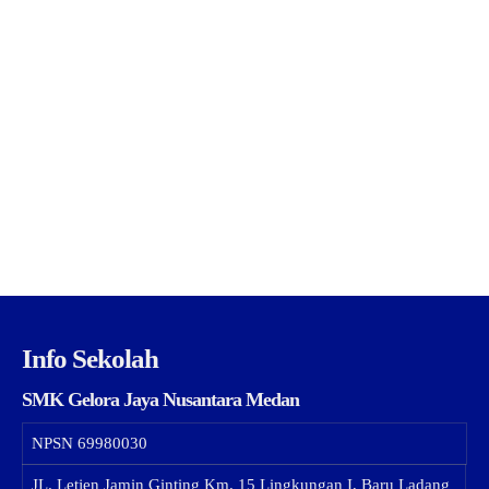
Info Sekolah
SMK Gelora Jaya Nusantara Medan
NPSN
69980030
JL. Letjen Jamin Ginting Km. 15 Lingkungan I, Baru Ladang