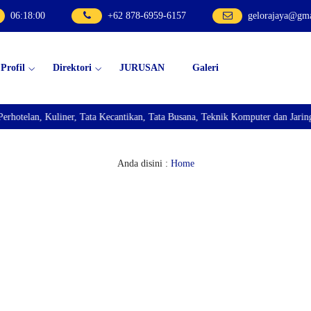
06
:
18
:
01
+62 878-6959-6157
gelorajaya@gm
Profil
Direktori
JURUSAN
Galeri
an, Kuliner, Tata Kecantikan, Tata Busana, Teknik Komputer dan Jaringan, T
Anda disini :
Home