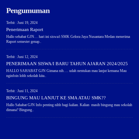
Pengumuman
Terbit : Juni 19, 2024
Penerimaan Raport
Hallo sehabat GJN… hari ini siswa/i SMK Gelora Jaya Nusantara Medan menerima
Raport semester genap..
Terbit : Juni 12, 2024
PENERIMAAN SISWA/I BARU TAHUN AJARAN 2024/2025
HALLO SAHABAT GJN Gimana nih…. udah nentukan mau lanjut kemana Mau
nginfoin lohh sekolah kita..
Terbit : Juni 11, 2024
BINGUNG MAU LANJUT KE SMA ATAU SMK??
Hallo Sahabat GJN Info penting nihh bagi kalian. Kalian masih bingung mau sekolah
dimana? Bingung..