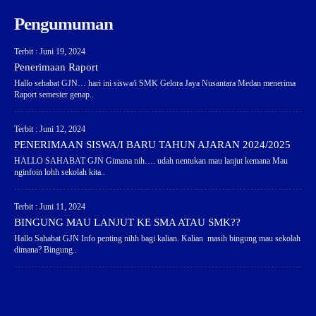
Pengumuman
Terbit : Juni 19, 2024
Penerimaan Raport
Hallo sehabat GJN… hari ini siswa/i SMK Gelora Jaya Nusantara Medan menerima
Raport semester genap..
Terbit : Juni 12, 2024
PENERIMAAN SISWA/I BARU TAHUN AJARAN 2024/2025
HALLO SAHABAT GJN Gimana nih…. udah nentukan mau lanjut kemana Mau
nginfoin lohh sekolah kita..
Terbit : Juni 11, 2024
BINGUNG MAU LANJUT KE SMA ATAU SMK??
Hallo Sahabat GJN Info penting nihh bagi kalian. Kalian masih bingung mau sekolah
dimana? Bingung..