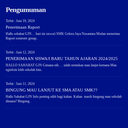
Pengumuman
Terbit : Juni 19, 2024
Penerimaan Raport
Hallo sehabat GJN… hari ini siswa/i SMK Gelora Jaya Nusantara Medan menerima
Raport semester genap..
Terbit : Juni 12, 2024
PENERIMAAN SISWA/I BARU TAHUN AJARAN 2024/2025
HALLO SAHABAT GJN Gimana nih…. udah nentukan mau lanjut kemana Mau
nginfoin lohh sekolah kita..
Terbit : Juni 11, 2024
BINGUNG MAU LANJUT KE SMA ATAU SMK??
Hallo Sahabat GJN Info penting nihh bagi kalian. Kalian masih bingung mau sekolah
dimana? Bingung..