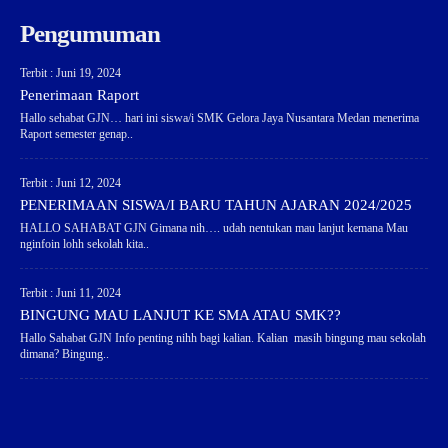
Pengumuman
Terbit : Juni 19, 2024
Penerimaan Raport
Hallo sehabat GJN… hari ini siswa/i SMK Gelora Jaya Nusantara Medan menerima
Raport semester genap..
Terbit : Juni 12, 2024
PENERIMAAN SISWA/I BARU TAHUN AJARAN 2024/2025
HALLO SAHABAT GJN Gimana nih…. udah nentukan mau lanjut kemana Mau
nginfoin lohh sekolah kita..
Terbit : Juni 11, 2024
BINGUNG MAU LANJUT KE SMA ATAU SMK??
Hallo Sahabat GJN Info penting nihh bagi kalian. Kalian masih bingung mau sekolah
dimana? Bingung..