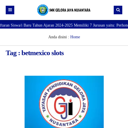
n Siswa/i Baru Tahun Ajaran 2024-2025 Memiliki 7 Jurusan yaitu: Perhotelan,
Beranda
Profil
Anda disini :
Home
Direktori
PROFILE SEKOLAH
Tag : betmexico slots
JURUSAN
VISI dan MISI
DATA SISWA
Galeri
TUJUAN
DATA GURU
SARANA PRASARANA