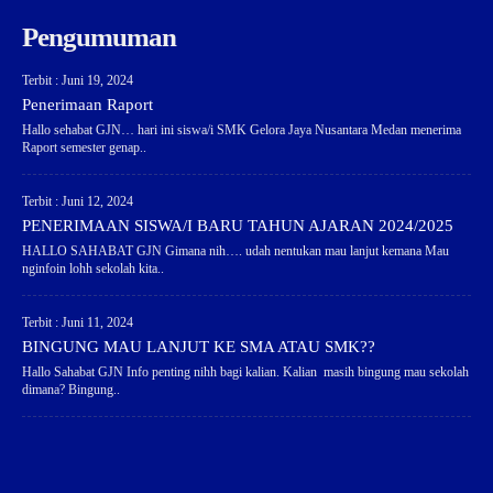
Pengumuman
Terbit : Juni 19, 2024
Penerimaan Raport
Hallo sehabat GJN… hari ini siswa/i SMK Gelora Jaya Nusantara Medan menerima
Raport semester genap..
Terbit : Juni 12, 2024
PENERIMAAN SISWA/I BARU TAHUN AJARAN 2024/2025
HALLO SAHABAT GJN Gimana nih…. udah nentukan mau lanjut kemana Mau
nginfoin lohh sekolah kita..
Terbit : Juni 11, 2024
BINGUNG MAU LANJUT KE SMA ATAU SMK??
Hallo Sahabat GJN Info penting nihh bagi kalian. Kalian masih bingung mau sekolah
dimana? Bingung..