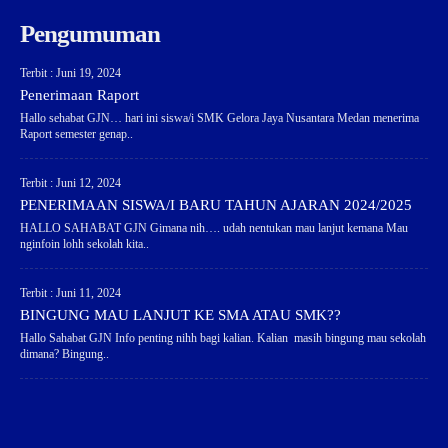
Pengumuman
Terbit : Juni 19, 2024
Penerimaan Raport
Hallo sehabat GJN… hari ini siswa/i SMK Gelora Jaya Nusantara Medan menerima
Raport semester genap..
Terbit : Juni 12, 2024
PENERIMAAN SISWA/I BARU TAHUN AJARAN 2024/2025
HALLO SAHABAT GJN Gimana nih…. udah nentukan mau lanjut kemana Mau
nginfoin lohh sekolah kita..
Terbit : Juni 11, 2024
BINGUNG MAU LANJUT KE SMA ATAU SMK??
Hallo Sahabat GJN Info penting nihh bagi kalian. Kalian masih bingung mau sekolah
dimana? Bingung..