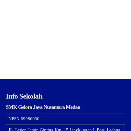
Info Sekolah
SMK Gelora Jaya Nusantara Medan
NPSN
69980030
JL. Letjen Jamin Ginting Km. 15 Lingkungan I, Baru Ladang