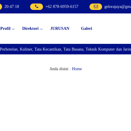
20
:
47
:
19
+62 878-6959-6157
gelorajaya@gm
Profil
Direktori
JURUSAN
Galeri
lan, Kuliner, Tata Kecantikan, Tata Busana, Teknik Komputer dan Jaringan, 
Anda disini :
Home