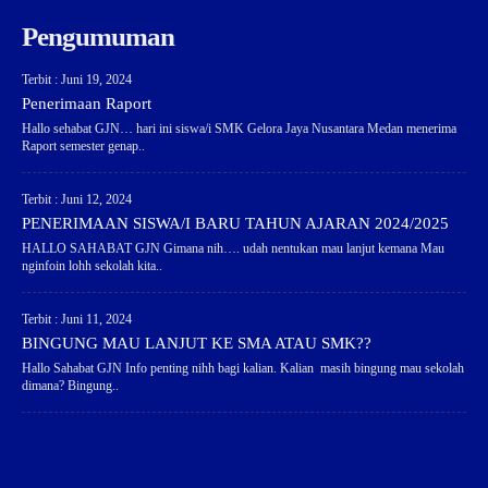
Pengumuman
Terbit : Juni 19, 2024
Penerimaan Raport
Hallo sehabat GJN… hari ini siswa/i SMK Gelora Jaya Nusantara Medan menerima
Raport semester genap..
Terbit : Juni 12, 2024
PENERIMAAN SISWA/I BARU TAHUN AJARAN 2024/2025
HALLO SAHABAT GJN Gimana nih…. udah nentukan mau lanjut kemana Mau
nginfoin lohh sekolah kita..
Terbit : Juni 11, 2024
BINGUNG MAU LANJUT KE SMA ATAU SMK??
Hallo Sahabat GJN Info penting nihh bagi kalian. Kalian masih bingung mau sekolah
dimana? Bingung..