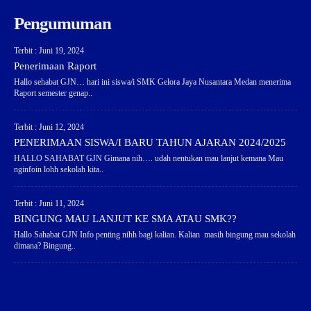
Pengumuman
Terbit : Juni 19, 2024
Penerimaan Raport
Hallo sehabat GJN… hari ini siswa/i SMK Gelora Jaya Nusantara Medan menerima
Raport semester genap..
Terbit : Juni 12, 2024
PENERIMAAN SISWA/I BARU TAHUN AJARAN 2024/2025
HALLO SAHABAT GJN Gimana nih…. udah nentukan mau lanjut kemana Mau
nginfoin lohh sekolah kita..
Terbit : Juni 11, 2024
BINGUNG MAU LANJUT KE SMA ATAU SMK??
Hallo Sahabat GJN Info penting nihh bagi kalian. Kalian masih bingung mau sekolah
dimana? Bingung..